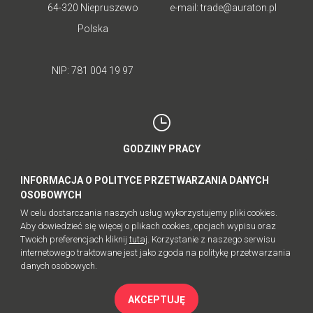
64-320 Niepruszewo
e-mail:
trade@auraton.pl
Polska
NIP: 781 004 19 97
GODZINY PRACY
poniedziałek - piątek: 8:00-16:00
INFORMACJA O POLITYCE PRZETWARZANIA DANYCH
sobota - niedziela: nieczynne
OSOBOWYCH
W celu dostarczania naszych usług wykorzystujemy pliki cookies.
Aby dowiedzieć się więcej o plikach cookies, opcjach wypisu oraz
Twoich preferencjach kliknij
tutaj
. Korzystanie z naszego serwisu
internetowego traktowane jest jako zgoda na politykę przetwarzania
© AURATON 2023
danych osobowych.
MAPA SERWISU
POLITYKA PRYWATNOŚCI
AKCEPTUJĘ
WWW BY:
IBIF.PL