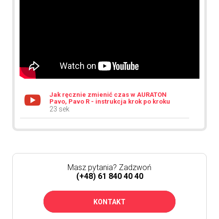
Jak ręcznie zmienić czas w AURATON
Pavo, Pavo R - instrukcja krok po kroku
23 sek
Masz pytania? Zadzwoń
(+48) 61 840 40 40
KONTAKT