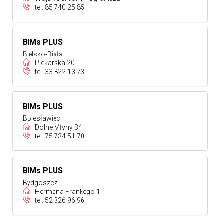
tel.
85 740 25 85
BIMs PLUS
Bielsko-Biała
Piekarska 20
tel.
33 822 13 73
BIMs PLUS
Bolesławiec
Dolne Młyny 34
tel.
75 734 51 70
BIMs PLUS
Bydgoszcz
Hermana Frankego 1
tel.
52 326 96 96