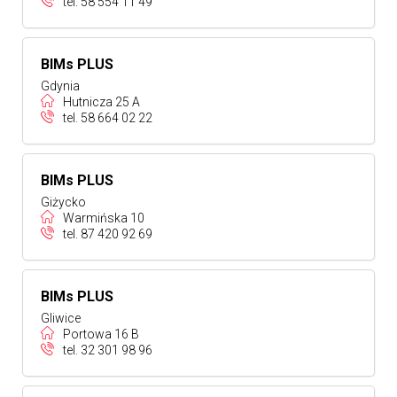
tel.
58 554 11 49
BIMs PLUS
Gdynia
Hutnicza 25 A
tel.
58 664 02 22
BIMs PLUS
Giżycko
Warmińska 10
tel.
87 420 92 69
BIMs PLUS
Gliwice
Portowa 16 B
tel.
32 301 98 96