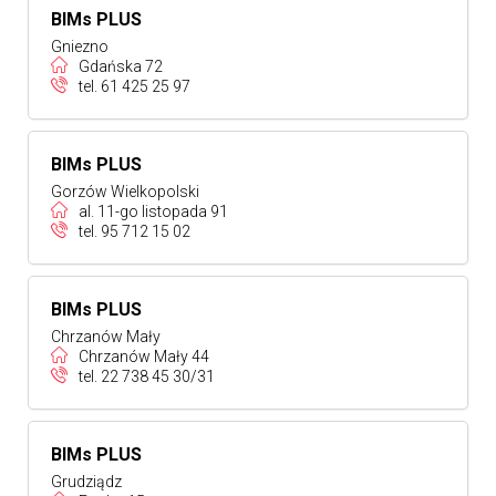
BIMs PLUS
Gniezno
Gdańska 72
tel.
61 425 25 97
BIMs PLUS
Gorzów Wielkopolski
al. 11-go listopada 91
tel.
95 712 15 02
BIMs PLUS
Chrzanów Mały
Chrzanów Mały 44
tel.
22 738 45 30/31
BIMs PLUS
Grudziądz