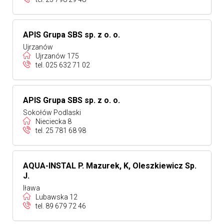
APIS Grupa SBS sp. z o. o.
Ujrzanów
Ujrzanów 175
tel.
025 632 71 02
APIS Grupa SBS sp. z o. o.
Sokołów Podlaski
Nieciecka 8
tel.
25 781 68 98
AQUA-INSTAL P. Mazurek, K, Oleszkiewicz Sp.
J.
Iława
Lubawska 12
tel.
89 679 72 46