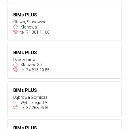
BIMs PLUS
Oława, Stanowice
Klonowa 1
tel.
71 301 11 00
BIMs PLUS
Dzierżoniów
Staszica 30
tel.
74 816 19 85
BIMs PLUS
Dąbrowa Górnicza
Wybickiego 1A
tel.
32 268 95 50
BIMs PLUS