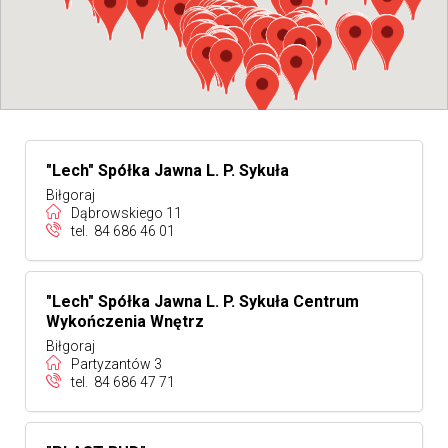
"Lech" Spółka Jawna L. P. Sykuła
Biłgoraj
Dąbrowskiego 11
tel.
84 686 46 01
"Lech" Spółka Jawna L. P. Sykuła Centrum
Wykończenia Wnętrz
Biłgoraj
Partyzantów 3
tel.
84 686 47 71