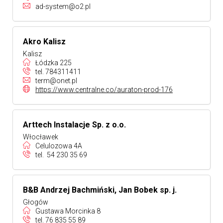
ad-system@o2.pl
Akro Kalisz
Kalisz
Łódzka 225
tel.
784311411
term@onet.pl
https://www.centralne.co/auraton-prod-176
Arttech Instalacje Sp. z o.o.
Włocławek
Celulozowa 4A
tel.
54 230 35 69
B&B Andrzej Bachmiński, Jan Bobek sp. j.
Głogów
Gustawa Morcinka 8
tel.
76 835 55 89