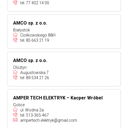
tel.
77 402 14 00
AMCO sp. z o.o.
Białystok
Ciołkowskiego 88H
tel.
85 663 21 19
AMCO sp. z o.o.
Olsztyn
Augustowska 7
tel.
89 534 21 26
AMPER TECH ELEKTRYK – Kacper Wróbel
Golice
ul. Wodna 2a
tel.
513-365-467
ampertech.elektryk@gmail.com