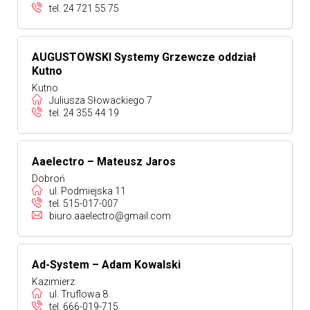
tel.
24 721 55 75
AUGUSTOWSKI Systemy Grzewcze oddział
Kutno
Kutno
Juliusza Słowackiego 7
tel.
24 355 44 19
Aaelectro – Mateusz Jaros
Dobroń
ul. Podmiejska 11
tel.
515-017-007
biuro.aaelectro@gmail.com
Ad-System – Adam Kowalski
Kazimierz
ul. Truflowa 8
tel.
666-019-715