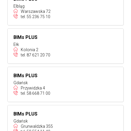
Elbląg
Warszawska 72
tel.
55 236 75 10
BIMs PLUS
Ełk
Kolonia 2
tel.
87 621 20 70
BIMs PLUS
Gdańsk
Przywidzka 4
tel.
58 668 71 00
BIMs PLUS
Gdańsk
Grunwaldzka 355