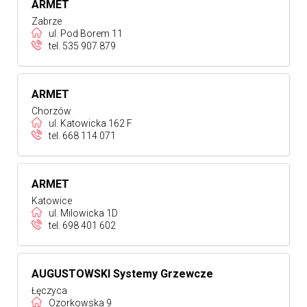
ARMET
Zabrze
ul. Pod Borem 11
tel.
535 907 879
ARMET
Chorzów
ul. Katowicka 162 F
tel.
668 114 071
ARMET
Katowice
ul. Milowicka 1D
tel.
698 401 602
AUGUSTOWSKI Systemy Grzewcze
Łęczyca
Ozorkowska 9