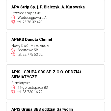
APA Strip Sp. j. P. Białczyk, A. Kurowska
Strzelce Krajeńskie
Wodociągowa 2 A
tel.
95 76 32 490
APEKS Danuta Chmiel
Nowy Dwór Mazowiecki
Sportowa 58
tel.
22 775 53 02
APIS - GRUPA SBS SP. Z O.O. ODDZIAŁ
SIEMIATYCZE
Siemiatycze
11-go Listopada 83
tel.
85 730 16 79
APIS Grupa SBS oddział Garwolin