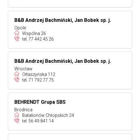
B&B Andrzej Bachmiński, Jan Bobek sp. j.
Opole
Wspólna 26
tel.
77 442 45 26
B&B Andrzej Bachmiński, Jan Bobek sp. j.
Wrocław
Ołtaszyńska 112
tel.
71 792 77 75
BEHRENDT Grupa SBS
Brodnica
Batalionów Chłopskich 24
tel.
56 49 841 14