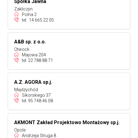
Spółka Jawna
Zakliczyn
Polna 2
tel.
14 665 22 05
A&B sp. z o.o.
Otwock
Majowa 204
tel.
22 788 88 71
A.Z. AGORA sp.j.
Międzychód
Sikorskiego 37
tel.
95 748 46 08
AKMONT Zakład Projektowo Montażowy sp.j.
Opole
Andrzeja Struga 8