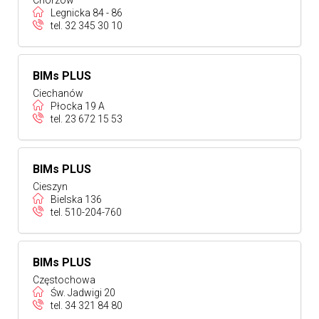
Chorzów
Legnicka 84 - 86
tel.
32 345 30 10
BIMs PLUS
Ciechanów
Płocka 19 A
tel.
23 672 15 53
BIMs PLUS
Cieszyn
Bielska 136
tel.
510-204-760
BIMs PLUS
Częstochowa
Św. Jadwigi 20
tel.
34 321 84 80