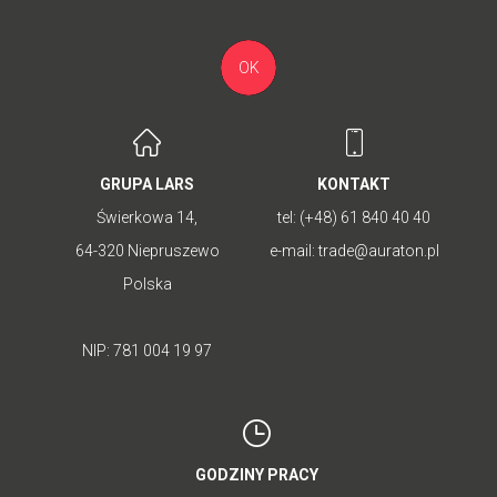
OK
GRUPA LARS
KONTAKT
Świerkowa 14,
tel:
(+48) 61 840 40 40
64-320 Niepruszewo
e-mail:
trade@auraton.pl
Polska
NIP: 781 004 19 97
GODZINY PRACY