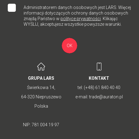
Administratorem danych osobowych jest LARS. Więcej
informacji dotyczących ochrony danych osobowych
znajdą Państwo w
polityce prywatności
. Klikając
WYŚLIJ, akceptujesz wszystkie powyższe warunki.
OK
GRUPA LARS
KONTAKT
Świerkowa 14,
tel:
(+48) 61 840 40 40
64-320 Niepruszewo
e-mail:
trade@auraton.pl
Polska
NIP: 781 004 19 97