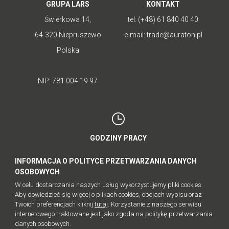
GRUPA LARS
KONTAKT
Świerkowa 14,
tel:
(+48) 61 840 40 40
64-320 Niepruszewo
e-mail:
trade@auraton.pl
Polska
NIP: 781 004 19 97
GODZINY PRACY
poniedziałek - piątek: 8:00-16:00
INFORMACJA O POLITYCE PRZETWARZANIA DANYCH
sobota - niedziela: nieczynne
OSOBOWYCH
W celu dostarczania naszych usług wykorzystujemy pliki cookies.
Aby dowiedzieć się więcej o plikach cookies, opcjach wypisu oraz
Twoich preferencjach kliknij
tutaj
. Korzystanie z naszego serwisu
internetowego traktowane jest jako zgoda na politykę przetwarzania
© AURATON 2023
danych osobowych.
MAPA SERWISU