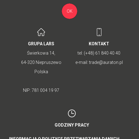
OK
GRUPA LARS
KONTAKT
Świerkowa 14,
tel:
(+48) 61 840 40 40
64-320 Niepruszewo
e-mail:
trade@auraton.pl
Polska
NIP: 781 004 19 97
GODZINY PRACY
poniedziałek - piątek: 8:00-16:00