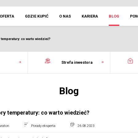
OFERTA
GDZIE KUPIĆ
O NAS
KARIERA
BLOG
PO
 temperatury: co warto wiedzieć?
Strefa inwestora
Blog
ry temperatury: co warto wiedzieć?
uraton
Porady eksperta
26.08.2023