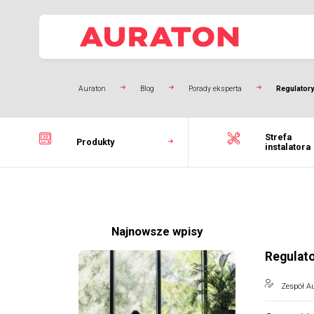
Auraton
Blog
Porady eksperta
Regulatory
Strefa
Produkty
instalatora
Najnowsze wpisy
Regulato
Zespół A