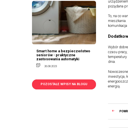
urządzeniem 
pożądana pr
To, na co wa
mieszkania. 
komunikacja 
Dodatkowe
Wybór dobre
Smart home a bezpieczeństwo
czasu pracy,
seniorów - praktyczne
temperatury 
zastosowania automatyki
dnia.
26.08.2023
Nowoczesne t
inwestycja,
energooszcz
POZOSTAŁE WPISY NA BLOGU
energią.
POW