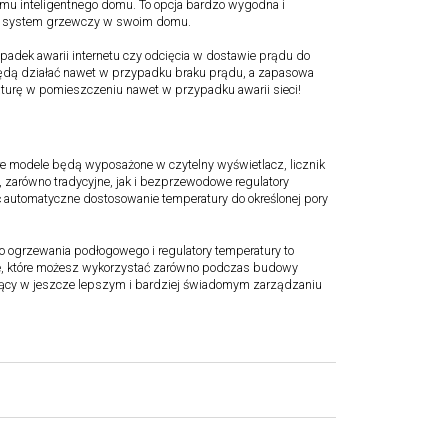
mu inteligentnego domu. To opcja bardzo wygodna i
wać system grzewczy w swoim domu.
ypadek awarii internetu czy odcięcia w dostawie prądu do
będą działać nawet w przypadku braku prądu, a zapasowa
aturę w pomieszczeniu nawet w przypadku awarii sieci!
e modele będą wyposażone w czytelny wyświetlacz, licznik
, zarówno tradycyjne, jak i bezprzewodowe regulatory
ać automatyczne dostosowanie temperatury do określonej pory
do ogrzewania podłogowego i regulatory temperatury to
ie, które możesz wykorzystać zarówno podczas budowy
jący w jeszcze lepszym i bardziej świadomym zarządzaniu