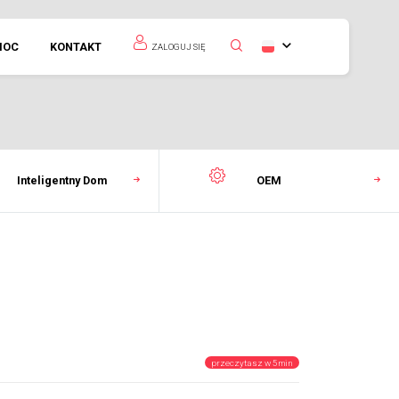
MOC
KONTAKT
ZALOGUJ SIĘ
Inteligentny Dom
OEM
przeczytasz w 5 min