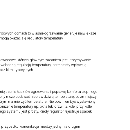
ardowych domach to właśnie ogrzewanie generuje największe
ogą okazać się regulatory temperatury.
przewodowe, których głównym zadaniem jest utrzymywanie
a swobodną regulacją temperatury, termostaty wpływają
az klimatyzacyjnych.
iejszenie kosztów ogrzewania i poprawę komfortu cieplnego
wiony może podawać nieprawdziwą temperaturę, co zmniejszy
tórym ma mierzyć temperaturę. Nie powinien być wystawiony
niżenie temperatury np. okna lub drzwi. Z kolei przy kotle
o systemu jest prosty. Kiedy regulator rejestruje spadek
m przypadku komunikacja między jednym a drugim