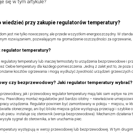
je się w tym artykule?
 wiedzieć przy zakupie regulatorów temperatury?
 dom jest nie tylko nowoczesny, ale przede wszystkim energooszczędny. W stand
ytnym rozwiązaniem, pozwalającym na gromadzenie oszczędności za ogrzewanie, m
t regulator temperatury?
regulatory temperatury lub inaczej termostaty to urządzenia bezprzewodowe i 
ez Ciebie temperatury dla każdego pomieszczenia. Jedną z zalet jest to, że poz
obniżanie kosztów ogrzewania i mogą wydłużyć żywotność urządzeń grzewczych or
wy czy bezprzewodowy? Jaki regulator temperatury wybrać?
przewodowy, jak i przewodowy regulator temperatury mają taki sam wpływ na zmn
u. Prawidłowy montaż regulatorów jest bardzo istotny – niewłaściwie umiejsco
 pracy urządzenia. Regulator powinien być zamontowany w pokoju – miejscu, w k
 światła słonecznego, ani być blisko miejsca gdzie występują przeciągi i szybkie ob
b piecu instaluje się sterownik (wersja bezprzewodowa). Mechanizm działania teg
wysyła sygnał do sterownika, a ten uruchamia piec.
temperatury występują w wersji przewodowej lub bezprzewodowej. W tym drugi