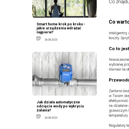
Co znajdu
Co warto
Smart home krok po kroku -
jakie urządzenia wdrażać
najpierw?
Inteligentny
koszty. Spr
26.08.2023
Co to jes
Nowoczesne 
wybranej prz
również na 
Przewodo
Zarówno bez
w Twoim dom
efektywność
Jak działa automatyczne
na działanie
odcięcie wody po wykryciu
zalania?
grzewczym lu
temperatury 
26.08.2023
Regulatory 