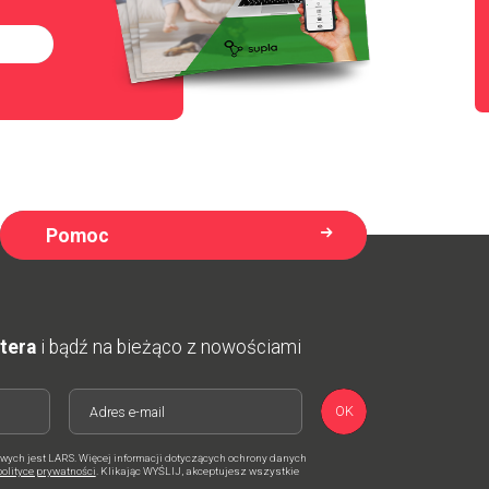
Pomoc
ttera
i bądź na bieżąco z nowościami
OK
ych jest LARS. Więcej informacji dotyczących ochrony danych
polityce prywatności
. Klikając WYŚLIJ, akceptujesz wszystkie