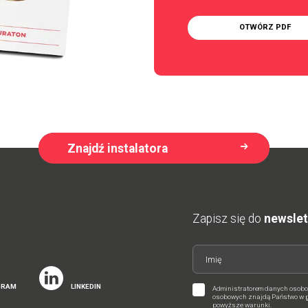
OTWÓRZ PDF
Znajdź instalatora
Zapisz się do
newsle
GRAM
LINKEDIN
Administratorem danych osobow
osobowych znajdą Państwo w
powyższe warunki.