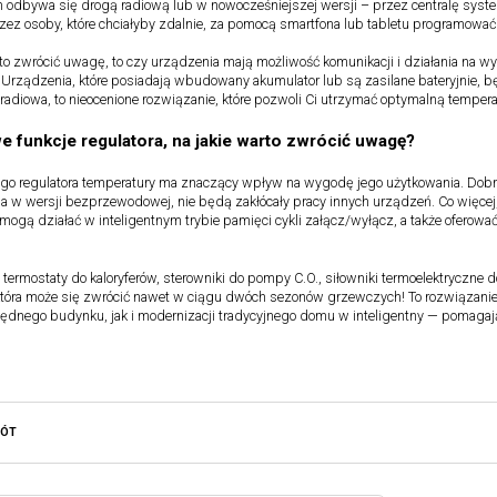
odbywa się drogą radiową lub w nowocześniejszej wersji – przez centralę syste
zez osoby, które chciałyby zdalnie, za pomocą smartfona lub tabletu programo
rto zwrócić uwagę, to czy urządzenia mają możliwość komunikacji i działania na w
Urządzenia, które posiadają wbudowany akumulator lub są zasilane bateryjnie, 
radiowa, to nieocenione rozwiązanie, które pozwoli Ci utrzymać optymalną temper
 funkcje regulatora, na jakie warto zwrócić uwagę?
go regulatora temperatury ma znaczący wpływ na wygodę jego użytkowania. Dobr
 a w wersji bezprzewodowej, nie będą zakłócały pracy innych urządzeń. Co więcej
mogą działać w inteligentnym trybie pamięci cykli załącz/wyłącz, a także oferow
ermostaty do kaloryferów, sterowniki do pompy C.O., siłowniki termoelektryczne 
 która może się zwrócić nawet w ciągu dwóch sezonów grzewczych! To rozwiązan
ędnego budynku, jak i modernizacji tradycyjnego domu w inteligentny — pomaga
RÓT