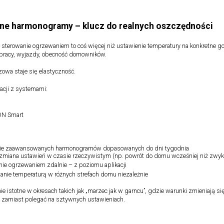
zne harmonogramy – klucz do realnych oszczędności
terowanie ogrzewaniem to coś więcej niż ustawienie temperatury na konkretne godz
 pracy, wyjazdy, obecność domowników.
zowa staje się elastyczność.
racji z systemami:
N Smart
:
ie zaawansowanych harmonogramów dopasowanych do dni tygodnia
zmiana ustawień w czasie rzeczywistym (np. powrót do domu wcześniej niż zwyk
nie ogrzewaniem zdalnie – z poziomu aplikacji
anie temperaturą w różnych strefach domu niezależnie
ie istotne w okresach takich jak „marzec jak w garncu”, gdzie warunki zmieniają 
 zamiast polegać na sztywnych ustawieniach.