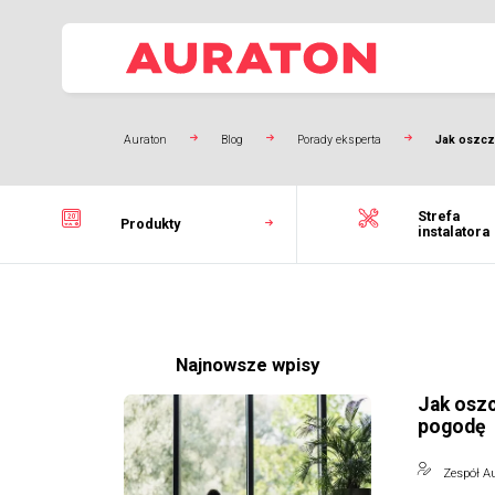
Auraton
Blog
Porady eksperta
Jak oszcz
Strefa
Produkty
instalatora
Najnowsze wpisy
Jak osz
pogodę
Zespół A