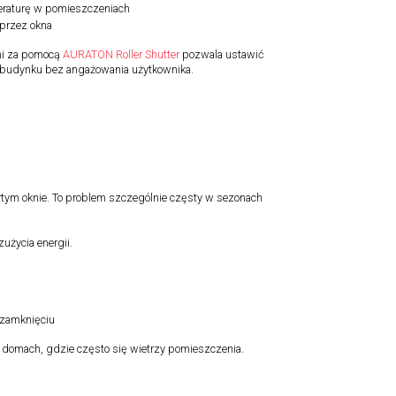
peraturę w pomieszczeniach
 przez okna
ami za pomocą
AURATON Roller Shutter
pozwala ustawić
ny budynku bez angażowania użytkownika.
wartym oknie. To problem szczególnie częsty w sezonach
użycia energii.
 zamknięciu
w domach, gdzie często się wietrzy pomieszczenia.