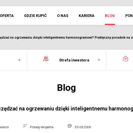
OFERTA
GDZIE KUPIĆ
O NAS
KARIERA
BLOG
PO
ędzać na ogrzewaniu dzięki inteligentnemu harmonogramowi? Praktyczny poradnik na
Strefa inwestora
Blog
czędzać na ogrzewaniu dzięki inteligentnemu harmono
uraton
Porady eksperta
20.03.2026