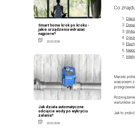
Co znajdu
Dlac
Dopas
Smart home krok po kroku -
jakie urządzenia wdrażać
Wykor
najpierw?
Ogrze
20.03.2026
Elast
Nieoc
Intel
Marzec potra
wieczorem zn
przegrzewan
Rozwiązaniem
warunków ze
Jak działa automatyczne
odcięcie wody po wykryciu
Jak to zrobi
zalania?
20.03.2026