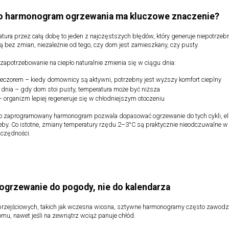
o harmonogram ogrzewania ma kluczowe znaczenie?
atura przez całą dobę to jeden z najczęstszych błędów, który generuje niepotrzeb
ą bez zmian, niezależnie od tego, czy dom jest zamieszkany, czy pusty.
potrzebowanie na ciepło naturalnie zmienia się w ciągu dnia:
wieczorem – kiedy domownicy są aktywni, potrzebny jest wyższy komfort cieplny
 dnia – gdy dom stoi pusty, temperatura może być niższa
 organizm lepiej regeneruje się w chłodniejszym otoczeniu
 zaprogramowany harmonogram pozwala dopasować ogrzewanie do tych cykli, elim
zeby. Co istotne, zmiany temperatury rzędu 2–3°C są praktycznie nieodczuwalne w
zczędności.
ogrzewanie do pogody, nie do kalendarza
przejściowych, takich jak wczesna wiosna, sztywne harmonogramy często zawodz
u, nawet jeśli na zewnątrz wciąż panuje chłód.