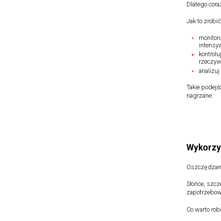
Dlatego cora
Jak to zrobić
monitor
intensyw
kontrol
rzeczyw
analizuj
Takie podejś
nagrzane.
Wykorzys
Oszczędzanie
Słońce, szcz
zapotrzebow
Co warto rob