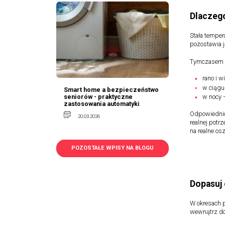
Dlaczeg
Stała temper
pozostawia j
Tymczasem za
rano i 
w ciągu
Smart home a bezpieczeństwo
seniorów - praktyczne
w nocy –
zastosowania automatyki
Odpowiednio
20.03.2026
realnej potr
na realne os
POZOSTAŁE WPISY NA BLOGU
Dopasuj 
W okresach 
wewnątrz dom