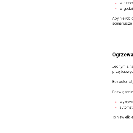
w słonec
w godzi
Aby nie robi
scenariusze 
Ogrzewan
Jednym z naj
przejściowyc
Bez automaty
Rozwiązanie
wykrywa
automat
To niewielki