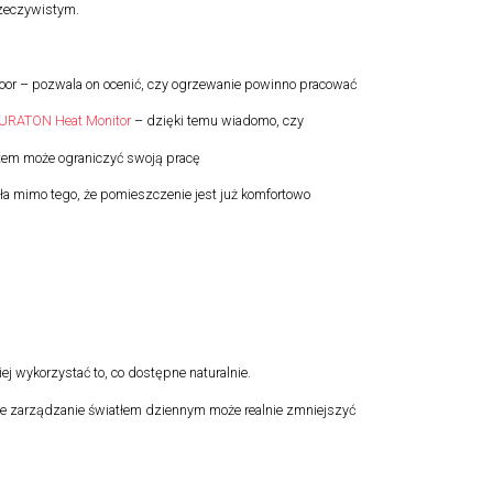
rzeczywistym.
oor – pozwala on ocenić, czy ogrzewanie powinno pracować
URATON Heat Monitor
– dzięki temu wiadomo, czy
ystem może ograniczyć swoją pracę
ała mimo tego, że pomieszczenie jest już komfortowo
 wykorzystać to, co dostępne naturalnie.
ie zarządzanie światłem dziennym może realnie zmniejszyć