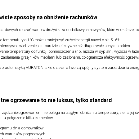
wiste sposoby na obniżenie rachunków
dardowych działań warto wdrożyć kilka dodatkowych nawyków, które w dłuższej p
ie temperatury o 1°C może zmniejszyć zużycie energii nawet o ok. 5–6%
 intensywne wietrzenie jest bardziej efektywne niż długotrwałe uchylanie okien
anie temperatury do funkcji pomieszczenia (np. niższa w sypialni, wyższa w łazi
e zasłaniania grzejników meblami lub zasłonami, co ogranicza efektywność ogrzew
 z automatyką AURATON takie działania tworzą spójny system zarządzania energią, 
ntne ogrzewanie to nie luksus, tylko standard
arządzanie ogrzewaniem nie polega na ciągłym obniżaniu temperatury, ale na je
 tu połączenie kilku elementów:
ogramu dnia domowników
ych warunków pogodowych