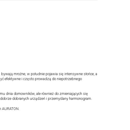
 bywają mroźne, w południe pojawia się intensywne słońce, a
być efektywne i często prowadzą do niepotrzebnego
tmu dnia domowników, ale również do zmieniających się
a dobrze dobranych urządzeń i przemyślany harmonogram.
ach AURATON.