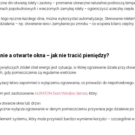
zne dni otwieraj rolety i zasłony – promienie słoneczne naturalnie podnoszą tem
nach popołudniowych i wieczornych zamykaj rolety – ograniczysz ucieczkę ciepła
ć tego ręcznie każdego dnia, można wykorzystać automatyzację. Sterowanie rolet
działania – np. otwieranie rano i zamykanie po zmroku – co wspiera bilans ciepl
ie a otwarte okna – jak nie tracić pieniędzy?
większych źródeł strat energii jest sytuacja, w której ogrzewanie działa przy ot
h, gdy pomieszczenia są regularnie wietrzone.
zacji łatwo zapomnieć o wyłączeniu ogrzewania, co prowadzi do niepotrzebnego z
m jest zastosowanie
AURATON Door/Window Sensor
, który:
 otwarcie okna lub drzwi
ycznie wyłącza ogrzewanie w danym pomieszczeniu przywraca jego działanie po
 element systemu, który może przynieść bardzo wymierne korzyści – szczególnie 