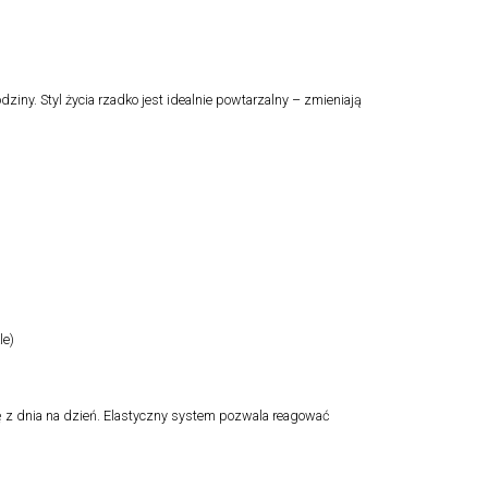
iny. Styl życia rzadko jest idealnie powtarzalny – zmieniają
le)
się z dnia na dzień. Elastyczny system pozwala reagować