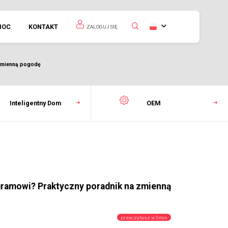
MOC
KONTAKT
ZALOGUJ SIĘ
 zmienną pogodę
Inteligentny Dom
OEM
gramowi? Praktyczny poradnik na zmienną
przeczytasz w 5 min