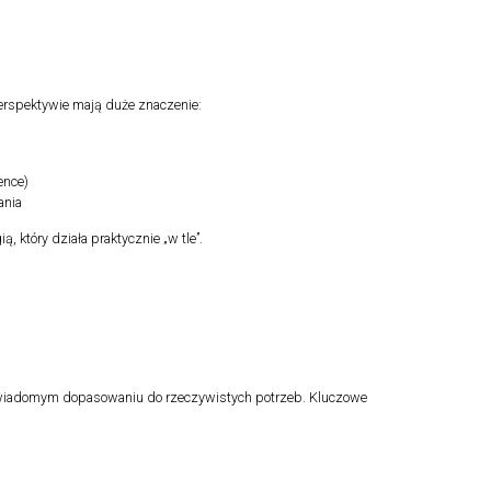
erspektywie mają duże znaczenie:
ence)
ania
który działa praktycznie „w tle”.
j świadomym dopasowaniu do rzeczywistych potrzeb. Kluczowe