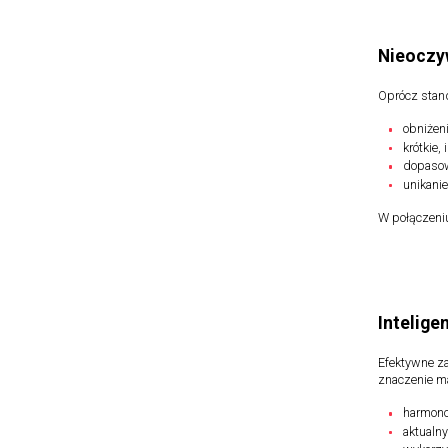
Nieoczy
Oprócz stan
obniżen
krótkie,
dopasow
unikani
W połączeniu
Intelige
Efektywne z
znaczenie ma
harmon
aktualn