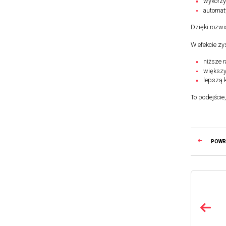
wykorzys
automaty
Dzięki rozwi
W efekcie zy
niższe 
większy
lepszą 
To podejści
POW