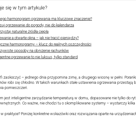
je się w tym artykule?
zego harmonogram ogrzewania ma kluczowe znaczenie?
uj ogrzewanie do pogody, nie do kalendarza
zystaj naturalne źródła ciepła
wanie a otwarte okna – jak nie tracić pieniędzy?
yczne harmonogramy – klucz do realnych oszczędności
zywiste sposoby na obniżenie rachunków
igentne ogrzewanie to nie luksus, tylko standard
fi zaskoczyć – jednego dnia przypomina zimę, a drugiego wiosnę w pełni. Poranki
ów robi się chłodno. W takich warunkach stałe ustawienia ogrzewania przestają 
ia pomieszczeń.
 jest inteligentne zarządzanie temperaturą w domu, dopasowane nie tylko do ry
wnętrznych. Co ważne, nie chodzi tu o skomplikowane systemy – wystarczy kilk
ć w praktyce? Poniżej konkretne wskazówki oraz rozwiązania oparte na urządzeni