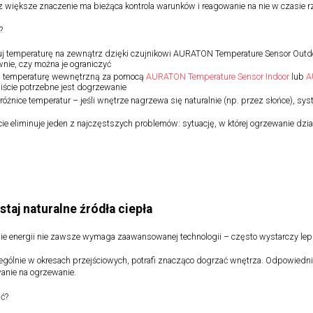
z większe znaczenie ma bieżąca kontrola warunków i reagowanie na nie w czasie 
?
uj temperaturę na zewnątrz dzięki czujnikowi AURATON Temperature Sensor Outd
nie, czy można je ograniczyć
uj temperaturę wewnętrzną za pomocą
AURATON Temperature Sensor Indoor
lub
A
iście potrzebne jest dogrzewanie
 różnice temperatur – jeśli wnętrze nagrzewa się naturalnie (np. przez słońce), s
cie eliminuje jeden z najczęstszych problemów: sytuację, w której ogrzewanie dzi
taj naturalne źródła ciepła
 energii nie zawsze wymaga zaawansowanej technologii – często wystarczy lepiej
ególnie w okresach przejściowych, potrafi znacząco dogrzać wnętrza. Odpowiedn
anie na ogrzewanie.
ić?