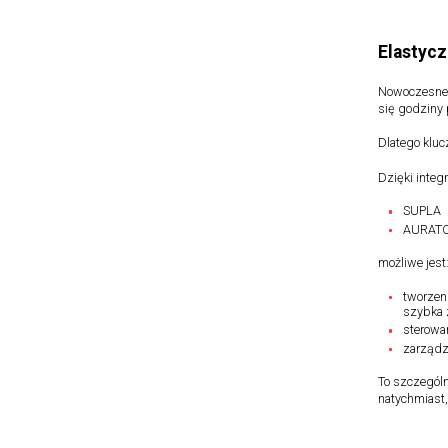
Elastyc
Nowoczesne s
się godziny
Dlatego kluc
Dzięki integ
SUPLA
AURATO
możliwe jest
tworzen
szybka 
sterowa
zarządz
To szczególn
natychmiast,