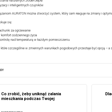
tania naturalnych źródeł ciepła
zacji i inteligentnych czujników
ązaniom AURATON można stworzyć system, który sam reaguje na zmiany i optymalizu
skuje się:
rachunki za ogrzewanie
 komfort codziennego życia
kontrolę nad temperaturą w każdym pomieszczeniu
e, które szczególnie w zmiennych warunkach pogodowych przestaje być opcją – a
RÓT
Co zrobić, żeby uniknąć zalania
Dla
mieszkania podczas Twojej
nieobecności?