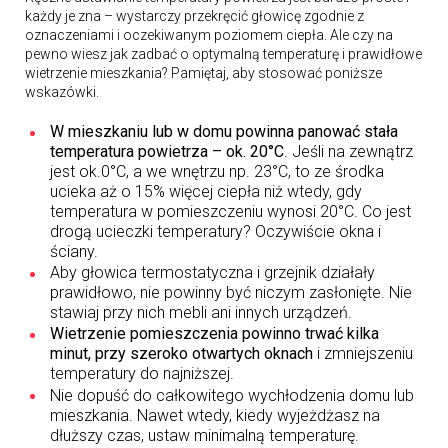
każdy je zna – wystarczy przekręcić głowicę zgodnie z
oznaczeniami i oczekiwanym poziomem ciepła. Ale czy na
pewno wiesz jak zadbać o optymalną temperaturę i prawidłowe
wietrzenie mieszkania? Pamiętaj, aby stosować poniższe
wskazówki.
W mieszkaniu lub w domu powinna panować stała
temperatura powietrza – ok. 20°C
. Jeśli na zewnątrz
jest ok.0°C, a we wnętrzu np. 23°C, to ze środka
ucieka aż o 15% więcej ciepła niż wtedy, gdy
temperatura w pomieszczeniu wynosi 20°C. Co jest
drogą ucieczki temperatury? Oczywiście okna i
ściany.
Aby głowica termostatyczna i grzejnik działały
prawidłowo, nie powinny być niczym zasłonięte. Nie
stawiaj przy nich mebli ani innych urządzeń.
Wietrzenie pomieszczenia powinno trwać kilka
minut, przy szeroko otwartych oknach
i zmniejszeniu
temperatury do najniższej.
Nie dopuść do całkowitego wychłodzenia domu lub
mieszkania. Nawet wtedy, kiedy wyjeżdżasz na
dłuższy czas, ustaw minimalną temperaturę.