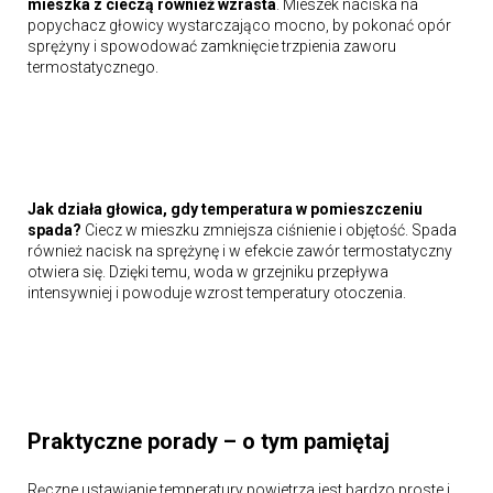
mieszka z cieczą również wzrasta
. Mieszek naciska na
popychacz głowicy wystarczająco mocno, by pokonać opór
sprężyny i spowodować zamknięcie trzpienia zaworu
termostatycznego.
Jak działa głowica, gdy temperatura w pomieszczeniu
spada?
Ciecz w mieszku zmniejsza ciśnienie i objętość. Spada
również nacisk na sprężynę i w efekcie zawór termostatyczny
otwiera się. Dzięki temu, woda w grzejniku przepływa
intensywniej i powoduje wzrost temperatury otoczenia.
Praktyczne porady – o tym pamiętaj
Ręczne ustawianie temperatury powietrza jest bardzo proste i