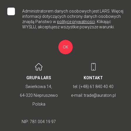
Administratorem danych osobowych jest LARS. Więcej
informacji dotyczących ochrony danych osobowych
znajdą Państwo w
polityce prywatności
. Klikając
WYŚLIJ, akceptujesz wszystkie powyższe warunki.
OK
GRUPA LARS
KONTAKT
Świerkowa 14,
tel:
(+48) 61 840 40 40
64-320 Niepruszewo
e-mail:
trade@auraton.pl
Polska
NIP: 781 004 19 97