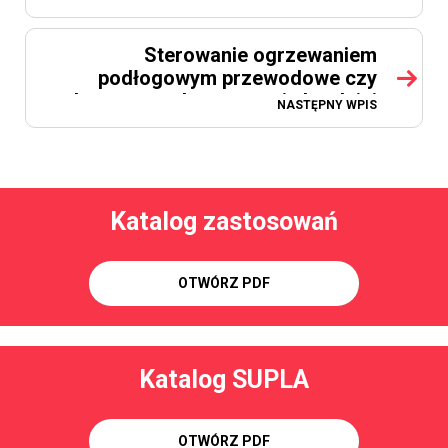
Sterowanie ogrzewaniem
podłogowym przewodowe czy
bezprzewodowe - co się bardziej
NASTĘPNY WPIS
opłaca?
Katalog zastosowań
OTWÓRZ PDF
Katalog SUPLA
OTWÓRZ PDF