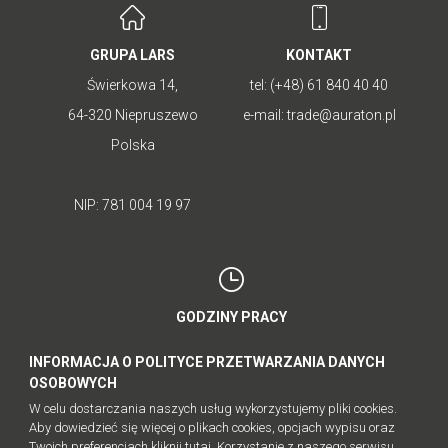
GRUPA LARS
KONTAKT
Świerkowa 14,
tel:
(+48) 61 840 40 40
64-320 Niepruszewo
e-mail:
trade@auraton.pl
Polska
NIP: 781 004 19 97
GODZINY PRACY
poniedziałek - piątek: 8:00-16:00
INFORMACJA O POLITYCE PRZETWARZANIA DANYCH
sobota - niedziela: nieczynne
OSOBOWYCH
W celu dostarczania naszych usług wykorzystujemy pliki cookies.
Aby dowiedzieć się więcej o plikach cookies, opcjach wypisu oraz
Twoich preferencjach kliknij
tutaj
. Korzystanie z naszego serwisu