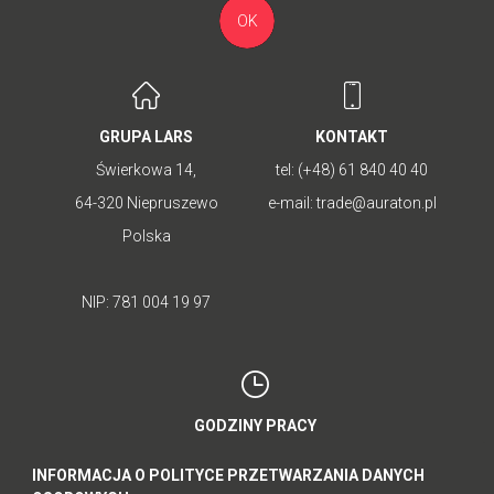
OK
GRUPA LARS
KONTAKT
Świerkowa 14,
tel:
(+48) 61 840 40 40
64-320 Niepruszewo
e-mail:
trade@auraton.pl
Polska
NIP: 781 004 19 97
GODZINY PRACY
poniedziałek - piątek: 8:00-16:00
INFORMACJA O POLITYCE PRZETWARZANIA DANYCH
sobota - niedziela: nieczynne